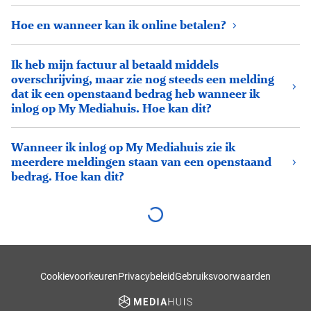
Hoe en wanneer kan ik online betalen?
Ik heb mijn factuur al betaald middels
overschrijving, maar zie nog steeds een melding
dat ik een openstaand bedrag heb wanneer ik
inlog op My Mediahuis. Hoe kan dit?
Wanneer ik inlog op My Mediahuis zie ik
meerdere meldingen staan van een openstaand
bedrag. Hoe kan dit?
Cookievoorkeuren
Privacybeleid
Gebruiksvoorwaarden