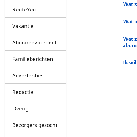
Wat z
RouteYou
Wat m
Vakantie
Wat z
Abonneevoordeel
abon
Familieberichten
Ik wi
Advertenties
Redactie
Overig
Bezorgers gezocht